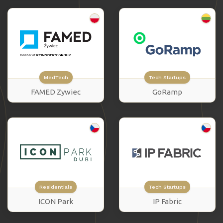
MedTech
Tech Startups
FAMED Zywiec
GoRamp
Residentials
Tech Startups
ICON Park
IP Fabric