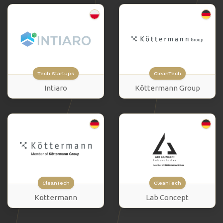
Tech Startups
CleanTech
Intiaro
Köttermann Group
CleanTech
CleanTech
Köttermann
Lab Concept