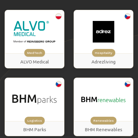
MedTech
Hospitality
ALVO Medical
Adrezliving
Logistics
Renewables
BHM Parks
BHM Renewables