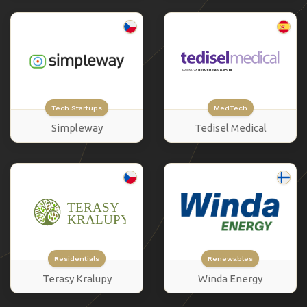
Tech Startups
MedTech
Simpleway
Tedisel Medical
Residentials
Renewables
Terasy Kralupy
Winda Energy