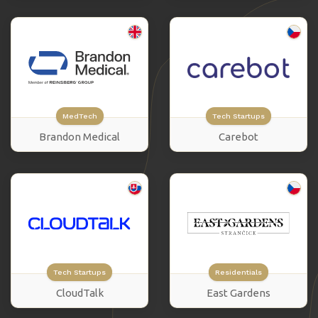
MedTech
Tech Startups
Brandon Medical
Carebot
Tech Startups
Residentials
CloudTalk
East Gardens